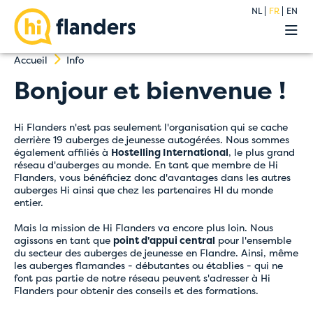
NL
FR
EN
Expériences
Accueil
Info
Nos auberges
Bonjour et bienvenue !
Groupes
Premium
À propos
Hi Flanders n'est pas seulement l'organisation qui se cache
derrière 19 auberges de jeunesse autogérées. Nous sommes
Blog
également affiliés à
Hostelling International
, le plus grand
Contact
réseau d'auberges au monde. En tant que membre de Hi
Flanders, vous bénéficiez donc d'avantages dans les autres
auberges Hi ainsi que chez les partenaires HI du monde
entier.
Mais la mission de Hi Flanders va encore plus loin. Nous
agissons en tant que
point d'appui central
pour l'ensemble
du secteur des auberges de jeunesse en Flandre. Ainsi, même
les auberges flamandes - débutantes ou établies - qui ne
font pas partie de notre réseau peuvent s'adresser à Hi
Flanders pour obtenir des conseils et des formations.