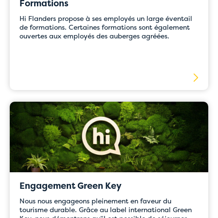
aux paiements en
Formations
Hi Flanders propose à ses employés un large éventail
ligne
de formations. Certaines formations sont également
ouvertes aux employés des auberges agréées.
Pour l'instant, réservez directement auprès de
l'auberge de votre choix par e-mail ou par
téléphone.
Nos collaborateurs se feront un plaisir de vous
aider et veilleront à ce que votre réservation
soit traitée rapidement et correctement.
Merci de votre compréhension et veuillez nous
excuser pour la gêne occasionnée.
Engagement Green Key
Nous nous engageons pleinement en faveur du
tourisme durable. Grâce au label international Green