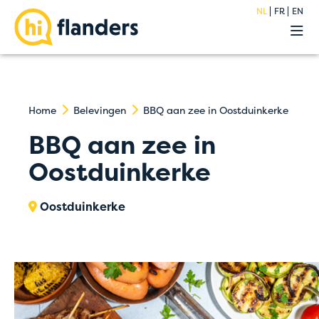
NL
FR
EN
Belevingen
Onze hostels
Groepen
Acties
Home
Belevingen
BBQ aan zee in Oostduinkerke
Premium
BBQ aan zee in
Over
Oostduinkerke
Blog
FAQ
Jobs
Oostduinkerke
Contact