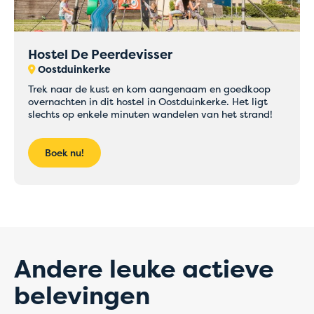
Hostel De Peerdevisser
Oostduinkerke
Trek naar de kust en kom aangenaam en goedkoop
Tijdelijke
overnachten in dit hostel in Oostduinkerke. Het ligt
slechts op enkele minuten wandelen van het strand!
problemen met
online betalingen
Boek nu!
Boek voorlopig rechtstreeks bij het hostel van je
keuze via mail of telefoon
Onze medewerkers helpen je graag verder en
zorgen ervoor dat je boeking snel en correct
Andere leuke actieve
wordt afgerond.
Bedankt voor je begrip en onze excuses voor het
belevingen
eventuele ongemak.