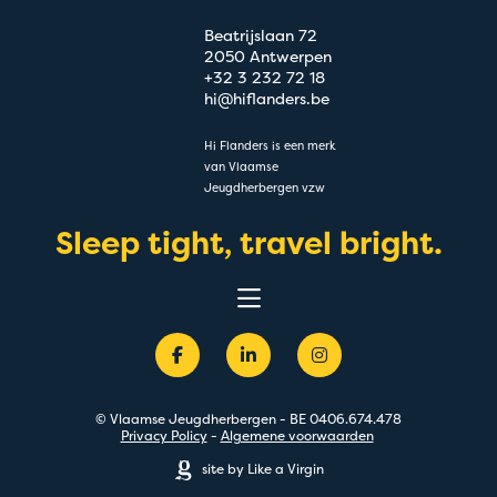
Beatrijslaan 72
2050 Antwerpen
+32 3 232 72 18
hi@hiflanders.be
Hi Flanders is een merk
van Vlaamse
Jeugdherbergen vzw
Sleep tight, travel bright.
Belevingen
Bestemmingen
Groepen
Acties
Premium
© Vlaamse Jeugdherbergen - BE 0406.674.478
Over
Privacy Policy
-
Algemene voorwaarden
Blog
site by Like a Virgin
FAQ