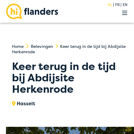
NL
FR
EN
Belevingen
Onze hostels
Groepen
Acties
Home
Belevingen
Keer terug in de tijd bij Abdijsite
Herkenrode
Premium
Over
Keer terug in de tijd
Blog
bij Abdijsite
FAQ
Herkenrode
Jobs
Contact
Hasselt