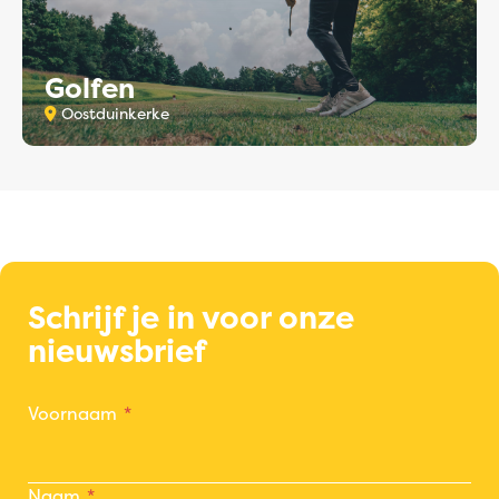
Golfen
Oostduinkerke
Schrijf je in voor onze
nieuwsbrief
Voornaam
Naam