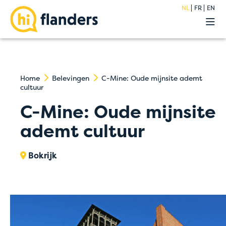
NL
FR
EN
Belevingen
Onze hostels
Groepen
Acties
Home
Belevingen
C-Mine: Oude mijnsite ademt
cultuur
Premium
Over
C-Mine: Oude mijnsite
Blog
ademt cultuur
FAQ
Jobs
Bokrijk
Contact