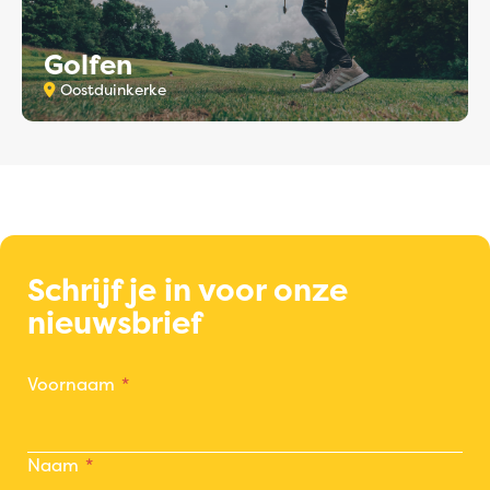
Golfen
Oostduinkerke
Schrijf je in voor onze
nieuwsbrief
Voornaam
Naam