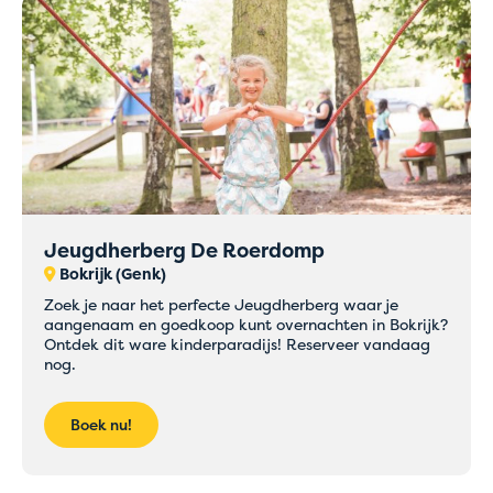
Tijdelijke
Jeugdherberg De Roerdomp
problemen met
Bokrijk (Genk)
online betalingen
Zoek je naar het perfecte Jeugdherberg waar je
aangenaam en goedkoop kunt overnachten in Bokrijk?
Ontdek dit ware kinderparadijs! Reserveer vandaag
nog.
Boek voorlopig rechtstreeks bij het hostel van je
keuze via mail of telefoon
Boek nu!
Onze medewerkers helpen je graag verder en
zorgen ervoor dat je boeking snel en correct
wordt afgerond.