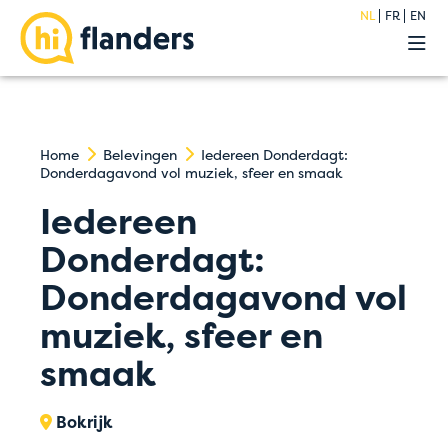
NL
FR
EN
Belevingen
Onze hostels
Groepen
Acties
Home
Belevingen
Iedereen Donderdagt:
Donderdagavond vol muziek, sfeer en smaak
Premium
Over
Iedereen
Blog
Donderdagt:
FAQ
Donderdagavond vol
Jobs
Contact
muziek, sfeer en
smaak
Bokrijk