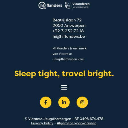
Beatrijslaan 72
2050 Antwerpen
+32 3 232 72 18
hi@hiflanders.be
Hi Flanders is een merk
van Vlaamse
Jeugdherbergen vzw
Sleep tight, travel bright.
Belevingen
Bestemmingen
Groepen
Acties
Premium
© Vlaamse Jeugdherbergen - BE 0406.674.478
Over
Privacy Policy
-
Algemene voorwaarden