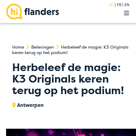
NL
FR
EN
Belevingen
Onze hostels
Groepen
Acties
Home
Belevingen
Herbeleef de magie: K3 Originals
keren terug op het podium!
Premium
Over
Herbeleef de magie:
Blog
K3 Originals keren
FAQ
terug op het podium!
Jobs
Contact
Antwerpen