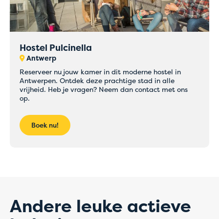
Hostel Pulcinella
Antwerp
Tijdelijke
Reserveer nu jouw kamer in dit moderne hostel in
Antwerpen. Ontdek deze prachtige stad in alle
vrijheid. Heb je vragen? Neem dan contact met ons
problemen met
op.
online betalingen
Boek nu!
Boek voorlopig rechtstreeks bij het hostel van je
keuze via mail of telefoon
Onze medewerkers helpen je graag verder en
zorgen ervoor dat je boeking snel en correct
wordt afgerond.
Andere leuke actieve
Bedankt voor je begrip en onze excuses voor het
eventuele ongemak.