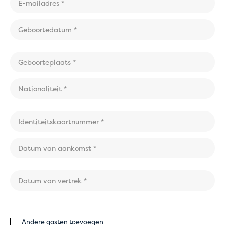
Tijdelijke
problemen met
online betalingen
Boek voorlopig rechtstreeks bij het hostel van je
keuze via mail of telefoon
Onze medewerkers helpen je graag verder en
zorgen ervoor dat je boeking snel en correct
wordt afgerond.
Bedankt voor je begrip en onze excuses voor het
eventuele ongemak.
Andere gasten toevoegen