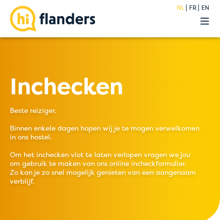
NL
FR
EN
Belevingen
Onze hostels
Groepen
Acties
Inchecken
Premium
Over
Beste reiziger,
Blog
FAQ
Binnen enkele dagen hopen wij je te mogen verwelkomen
in ons hostel.
Jobs
Contact
Om het inchecken vlot te laten verlopen vragen we jou
om gebruik te maken van ons online incheckformulier.
Zo kan je zo snel mogelijk genieten van een aangenaam
verblijf.