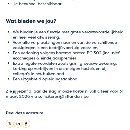
Tijdelijke
Je bent snel beschikbaar
problemen met
online betalingen
Wat bieden we jou?
We bieden je een functie met grote verantwoordelijkheid
en heel veel afwisseling.
Voor alle verplaatsingen naar en van de verschillende
Boek voorlopig rechtstreeks bij het hostel van je
vestigingen is een bedrijfsvoertuig voorzien.
keuze via mail of telefoon
Een verloning volgens barema horeca PC 302 (inclusief
ecocheques & eindejaarspremie)
Onze medewerkers helpen je graag verder en
Extra legale voordelen zoals gsm, groepsverzekering,
zorgen ervoor dat je boeking snel en correct
korting op verblijven in onze eigen hostels en bij
wordt afgerond.
collega's in het buitenland
Bedankt voor je begrip en onze excuses voor het
Een uitgebreid opleidingsaanbod
eventuele ongemak.
Zie jij jezelf al aan de slag in onze hostels? Solliciteer vóór 31
maart 2026 via
solliciteren@hiflanders.be
.
Deel deze vacature