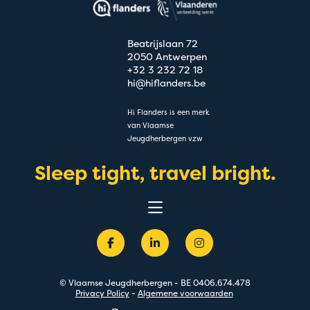
Beatrijslaan 72
2050 Antwerpen
+32 3 232 72 18
hi@hiflanders.be
Hi Flanders is een merk
van Vlaamse
Jeugdherbergen vzw
Sleep tight, travel bright.
Belevingen
Bestemmingen
Groepen
Acties
Premium
© Vlaamse Jeugdherbergen - BE 0406.674.478
Over
Privacy Policy
-
Algemene voorwaarden
Blog