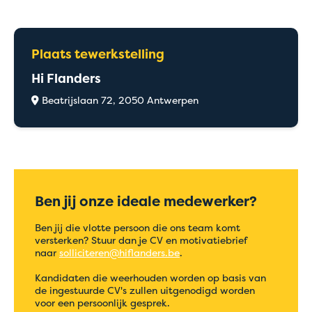
Plaats tewerkstelling
Hi Flanders
Beatrijslaan 72, 2050 Antwerpen
Ben jij onze ideale medewerker?
Ben jij die vlotte persoon die ons team komt
versterken? Stuur dan je CV en motivatiebrief
naar
solliciteren@hiflanders.be
.
Kandidaten die weerhouden worden op basis van
de ingestuurde CV's zullen uitgenodigd worden
voor een persoonlijk gesprek.