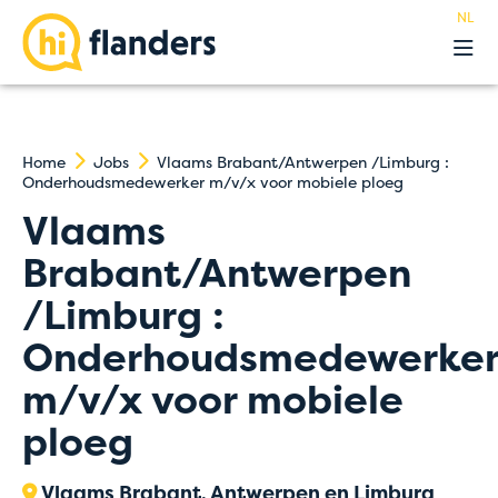
NL
Belevingen
Onze hostels
Groepen
Home
Jobs
Vlaams Brabant/Antwerpen /Limburg :
Acties
Onderhoudsmedewerker m/v/x voor mobiele ploeg
Premium
Vlaams
Over
Brabant/Antwerpen
Blog
FAQ
/Limburg :
Jobs
Onderhoudsmedewerke
Contact
m/v/x voor mobiele
ploeg
Vlaams Brabant, Antwerpen en Limburg