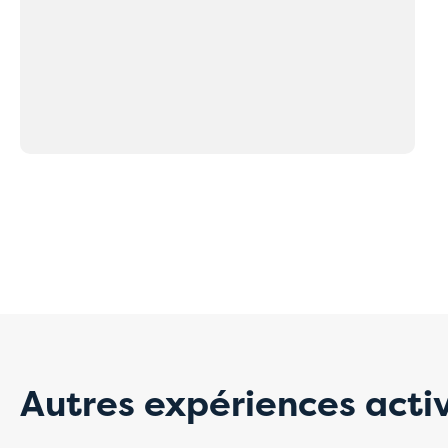
Probl
paiem
Pour l'instant,
téléphone.
Nos collaborateu
traitée rapidem
Merci de votre 
Autres expériences act