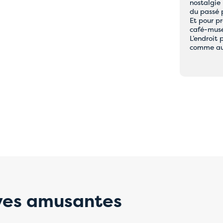
nostalgie
èmes temporaires liés aux
du passé p
Et pour p
ents en ligne
café-musée
L’endroit 
comme au
 réservez directement auprès de l'auberge de votre choix par e-mail
rs se feront un plaisir de vous aider et veilleront à ce que votre ré
ent et correctement.
compréhension et veuillez nous excuser pour la gêne occasionnée.
ives amusantes