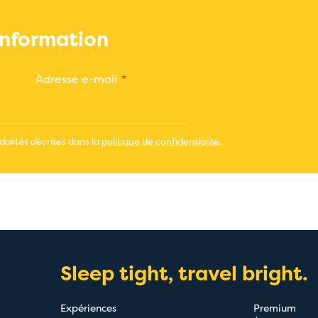
'information
Adresse e-mail
alités décrites dans la
politique de confidentialité
.
Sleep tight, travel bright.
Expériences
Premium