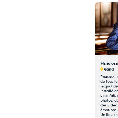
Huis va
Gand
Poussez l
de tous le
le quotidi
Installé d
vous fait 
photos, d
des vidéos
émotions.
Un lieu c