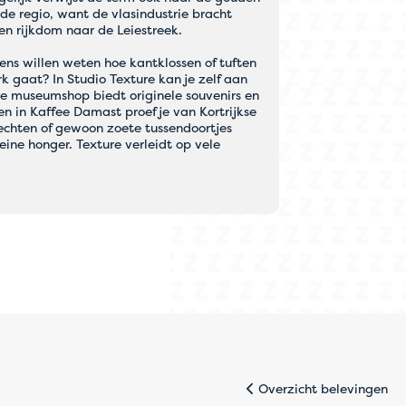
 de regio, want de vlasindustrie bracht
en rijkdom naar de Leiestreek.
eens willen weten hoe kantklossen of tuften
rk gaat? In Studio Texture kan je zelf aan
De museumshop biedt originele souvenirs en
en in Kaffee Damast proef je van Kortrijkse
echten of gewoon zoete tussendoortjes
eine honger. Texture verleidt op vele
 correct wordt
Overzicht belevingen