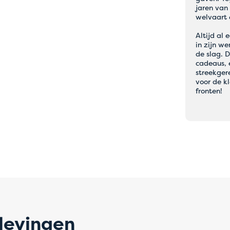
jaren van
lijke problemen met online
welvaart 
ingen
Altijd al 
in zijn we
de slag. 
cadeaus, 
echtstreeks bij het hostel van je keuze via mail of telefoon
streekger
voor de kl
s helpen je graag verder en zorgen ervoor dat je boeking snel en
fronten!
 begrip en onze excuses voor het eventuele ongemak.
levingen