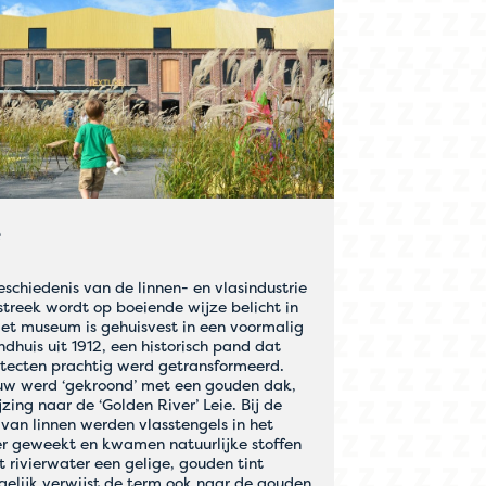
e
eschiedenis van de linnen- en vlasindustrie
estreek wordt op boeiende wijze belicht in
Het museum is gehuisvest in een voormalig
dhuis uit 1912, een historisch pand dat
itecten prachtig werd getransformeerd.
w werd ‘gekroond’ met een gouden dak,
zing naar de ‘Golden River’ Leie. Bij de
 van linnen werden vlasstengels in het
er geweekt en kwamen natuurlijke stoffen
et rivierwater een gelige, gouden tint
gelijk verwijst de term ook naar de gouden