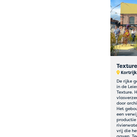
Textur
Kortrijk
De rijke g
in de Lei
Texture. 
vlasverzen
door arch
Het gebou
een verwij
productie
rivierwat
vrij die h
gaven. Te