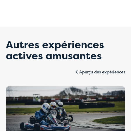
Problèmes
temporaires liés
aux paiements en
Autres expériences
ligne
actives amusantes
Aperçu des expériences
Pour l'instant, réservez directement auprès de
l'auberge de votre choix par e-mail ou par
téléphone.
Nos collaborateurs se feront un plaisir de vous
aider et veilleront à ce que votre réservation
soit traitée rapidement et correctement.
Merci de votre compréhension et veuillez nous
excuser pour la gêne occasionnée.